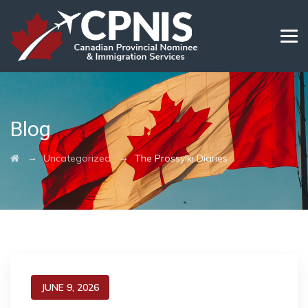
Blog
→
→
Uncategorized
The Prossylki Diaries
JUNE 9, 2026