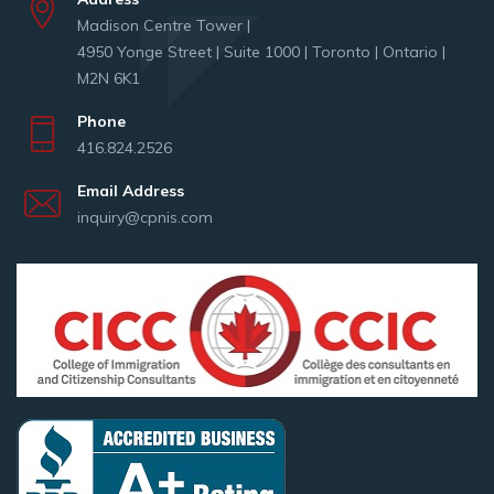
Madison Centre Tower |
4950 Yonge Street | Suite 1000 | Toronto | Ontario |
M2N 6K1
Phone
416.824.2526
Email Address
inquiry@cpnis.com