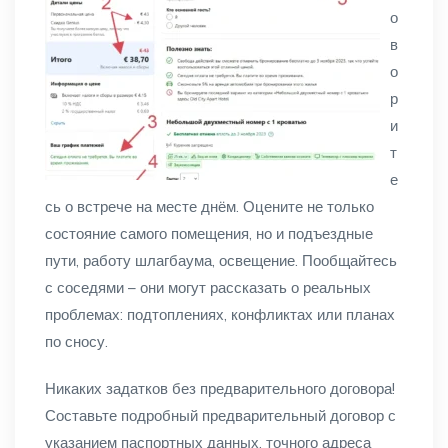
о
в
о
р
и
т
е
сь о встрече на месте днём. Оцените не только
состояние самого помещения, но и подъездные
пути, работу шлагбаума, освещение. Пообщайтесь
с соседями – они могут рассказать о реальных
проблемах: подтоплениях, конфликтах или планах
по сносу.
Никаких задатков без предварительного договора!
Составьте подробный предварительный договор с
указанием паспортных данных, точного адреса