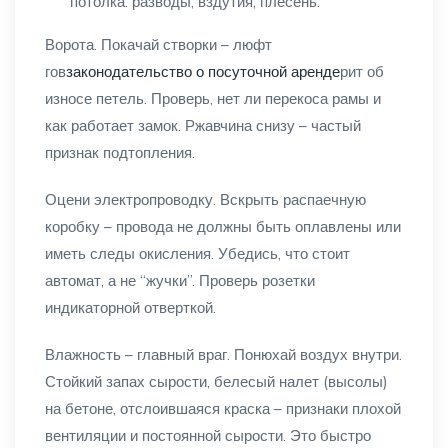
потолка: разводы, вздутия, плесень.
Ворота. Покачай створки – люфт
гов
законодательство о посуточной аренде
рит об
износе петель. Проверь, нет ли перекоса рамы и
как работает замок. Ржавчина снизу – частый
признак подтопления.
Оцени электропроводку. Вскрыть распаечную
коробку – провода не должны быть оплавлены или
иметь следы окисления. Убедись, что стоит
автомат, а не “жучки”. Проверь розетки
индикаторной отверткой.
Влажность – главный враг. Понюхай воздух внутри.
Стойкий запах сырости, белесый налет (высолы)
на бетоне, отслоившаяся краска – признаки плохой
вентиляции и постоянной сырости. Это быстро