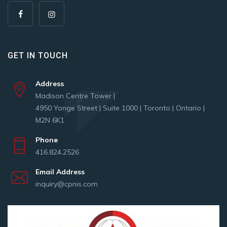
GET IN TOUCH
Address
Madison Centre Tower |
4950 Yonge Street | Suite 1000 | Toronto | Ontario |
M2N 6K1
Phone
416.824.2526
Email Address
inquiry@cpnis.com