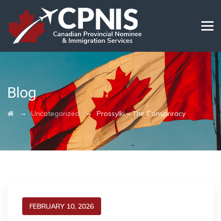
Blog
→
→
Uncategorized
Prossylki – The Conspriracy
FEBRUARY 10, 2026