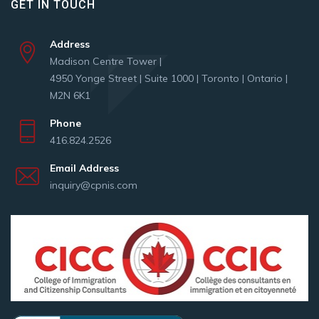
GET IN TOUCH
Address
Madison Centre Tower |
4950 Yonge Street | Suite 1000 | Toronto | Ontario |
M2N 6K1
Phone
416.824.2526
Email Address
inquiry@cpnis.com