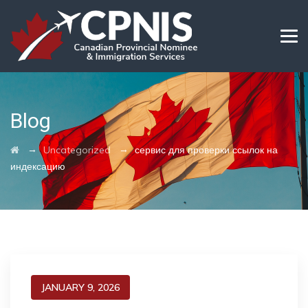
Blog
→
→
Uncategorized
сервис для проверки ссылок на
индексацию
JANUARY 9, 2026