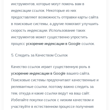
инструментов, которые могут помочь вам в
индексации ссылок. Некоторые из них
предоставляют возможность отправки карты сайта
в поисковые системы, а другие помогают улучшить
скорость индексации. Использование таких
инструментов может существенно упростить
процесс
ускорение индексации в Google
ссылок.
5. Следить за Качеством Ссылок
Качество ссылок играет существенную роль в
ускорение индексации в Google
вашего сайта.
Поисковые системы предпочитают качественные и
релевантные ссылки, поэтому важно следить за
тем, откуда и какие ссылки ведут на ваш сайт.
Избегайте покупки ссылок с низким качеством и
участвуйте в естественном процессе получения