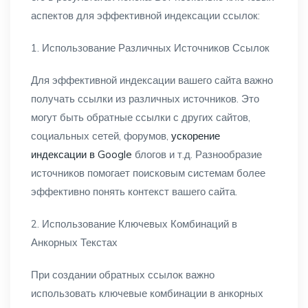
аспектов для эффективной индексации ссылок:
1. Использование Различных Источников Ссылок
Для эффективной индексации вашего сайта важно
получать ссылки из различных источников. Это
могут быть обратные ссылки с других сайтов,
социальных сетей, форумов,
ускорение
индексации в Google
блогов и т.д. Разнообразие
источников помогает поисковым системам более
эффективно понять контекст вашего сайта.
2. Использование Ключевых Комбинаций в
Анкорных Текстах
При создании обратных ссылок важно
использовать ключевые комбинации в анкорных